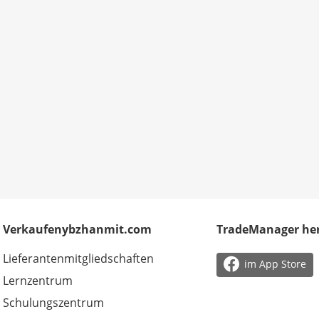
Verkaufenybzhanmit.com
TradeManager he
Lieferantenmitgliedschaften

im App Store
Lernzentrum
Schulungszentrum